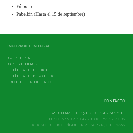
Fútbol 5
Pabellón (Hasta el 15 de septiembre)
INFORMACIÓN LEGAL
AVISO LEGAL
ACCESIBILIDAD
POLÍTICA DE COOKIES
POLÍTICA DE PRIVACIDAD
PROTECCIÓN DE DATOS
CONTACTO
AYUNTAMIENTO@PUERTOSERRANO.ES
TLFNO: 956 12 70 42 / FAX: 956 12 71 89
PLAZA MIGUEL RODRÍGUEZ RIVERA, S/N, C.P 11659