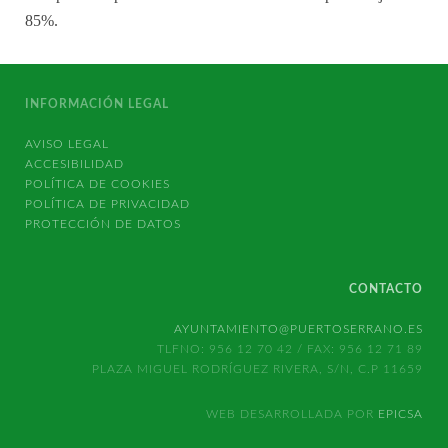
85%.
INFORMACIÓN LEGAL
AVISO LEGAL
ACCESIBILIDAD
POLÍTICA DE COOKIES
POLÍTICA DE PRIVACIDAD
PROTECCIÓN DE DATOS
CONTACTO
AYUNTAMIENTO@PUERTOSERRANO.ES
TLFNO: 956 12 70 42 / FAX: 956 12 71 89
PLAZA MIGUEL RODRÍGUEZ RIVERA, S/N, C.P 11659
WEB DESARROLLADA POR
EPICSA