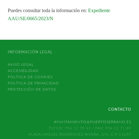
Puedes consultar toda la información en:
Expediente
AAU/SE/0665/2023/N
INFORMACIÓN LEGAL
AVISO LEGAL
ACCESIBILIDAD
POLÍTICA DE COOKIES
POLÍTICA DE PRIVACIDAD
PROTECCIÓN DE DATOS
CONTACTO
AYUNTAMIENTO@PUERTOSERRANO.ES
TLFNO: 956 12 70 42 / FAX: 956 12 71 89
PLAZA MIGUEL RODRÍGUEZ RIVERA, S/N, C.P 11659