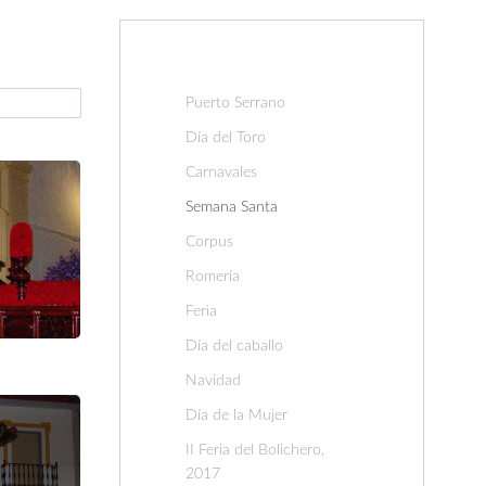
Puerto Serrano
Día del Toro
Carnavales
Semana Santa
Corpus
Romería
Feria
Día del caballo
Navidad
Día de la Mujer
II Feria del Bolichero,
2017